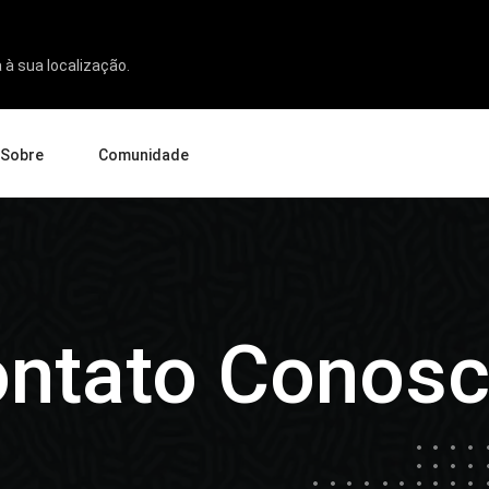
 à sua localização.
Sobre
Comunidade
re nós
Notícias e Avaliações
resa
cação
porte
ceiros
ontato Conos
endedores
iados
Pen Display 24
Pen Display 16 Bundle
Ver tudo