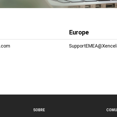
Europe
s.com
SupportEMEA@Xencel
SOBRE
COMU