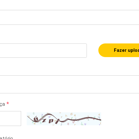
Fazer uplo
*
ça
atório.