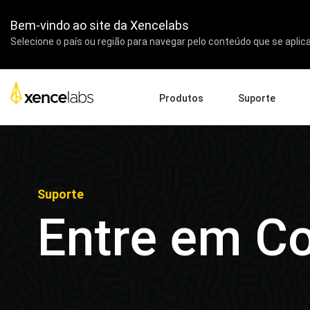
Bem-vindo ao site da Xencelabs
Selecione o país ou região para navegar pelo conteúdo que se aplica
Produtos
Suporte
Baixar Drivers
Sob
Pen Displays
Pen Tablets
Acessórios
Guia de Início Rápido
Emp
Vídeos Tutoriais
Edu
Suporte
Perguntas Frequentes de Su
Par
Entre em C
Registrar Produtos
Rev
Entre em Contato Conosco
Afil
Pen Display 24+