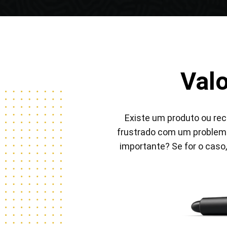
Val
Pen Tablet Medium Bundle SE
P
Existe um produto ou rec
frustrado com um problema
importante? Se for o caso
Quick Keys