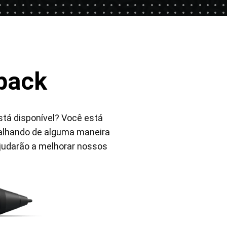
back
Pen Tablet Small
stá disponível? Você está
falhando de alguma maneira
ajudarão a melhorar nossos
Cabos