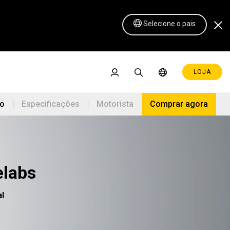
Selecione o pais
LOJA
ão
Especificações
Motorista
Comprar agora
elabs
Pen Display 16 Lite
l