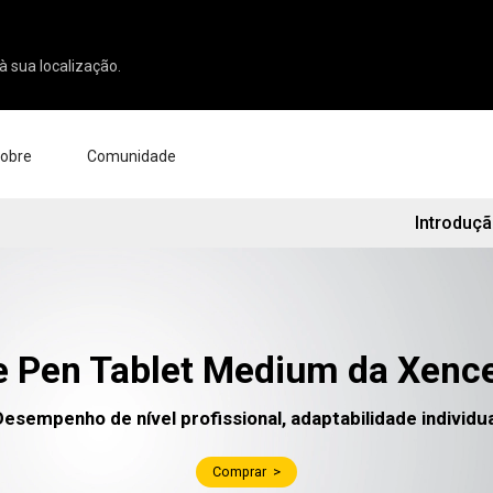
à sua localização.
obre
Comunidade
Introduç
 nós
Notícias e Avaliações
esa
ação
orte
iros
ndedores
e Pen Tablet Medium da Xenc
ados
Pen Display 24
Pen Display 16 Bundle
Desempenho de nível profissional, adaptabilidade individua
Comprar >
Ver tudo