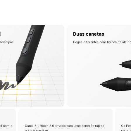
Ver tudo
l
Duas canetas
dois tipos
Pegas diferentes com botões de atalh
 com o
Canal Bluetooth 5.0 privado para uma conexão rápida,
Os Pen
prática e estável
com u