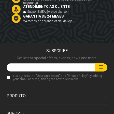
segurança.
ATENDIMENTO AO CLIENTE
SupportEMEA@xencelabs.com
GARANTIA DE 24 MESES
24 meses de garantia oficial da loja.
SUBSCRIBE
Get latest special offers, events, news and more.
You agree to the "
User Agreement
" and "
Privacy Policy
" by adding
your email address, ticking the box to subscribe.
PRODUTO
SUPORTE