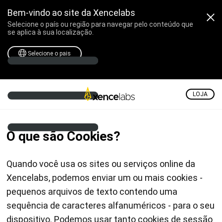
Bem-vindo ao site da Xencelabs
Selecione o país ou região para navegar pelo conteúdo que
se aplica à sua localização.
Selecione o pais
LOJA
Cookie Policy
O que são Cookies?
Quando você usa os sites ou serviços online da
Xencelabs, podemos enviar um ou mais cookies -
pequenos arquivos de texto contendo uma
sequência de caracteres alfanuméricos - para o seu
dispositivo. Podemos usar tanto cookies de sessão