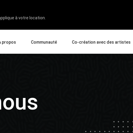
pplique à votre location.
À propos
Communauté
Co-création avec des artistes
opos de nous
Événements
Galerie
eprise
Nouvelles et Avis
Experts en expérience produit
ignement
Conseils & Astuces
Artiste Spotlight
enaires
nous
ndeurs
iés
Pen Display 24
Pen Display 16 Bundle
Voir tout