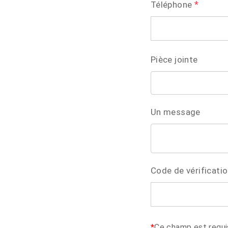
*
Téléphone
Pièce jointe
Un message
Code de vérificati
*
Ce champ est requi