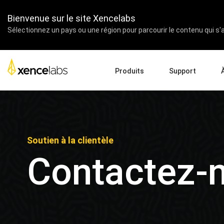
Bienvenue sur le site Xencelabs
Sélectionnez un pays ou une région pour parcourir le contenu qui s'a
Produits
Support
Télécharger les pilotes
À pr
Pen Displays
Pen Tablets
Accessoires
Configuration du produit
Entr
Vidéos Tutoriels
Ense
Soutien à la clientèle
FAQs
Part
Contactez-
Enregistrer les produits
Reve
Contactez-nous
Affil
Pen Display 24+