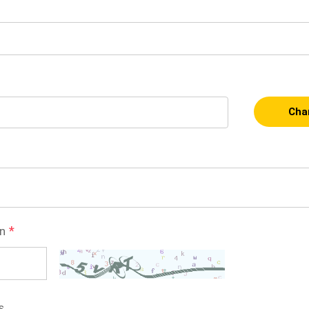
Char
*
on
s.