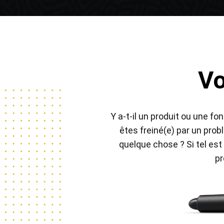
Vo
Pen Tablet Medium Bundle SE
P
Y a-t-il un produit ou une fo
êtes freiné(e) par un pro
quelque chose ? Si tel est
pr
Quick Keys