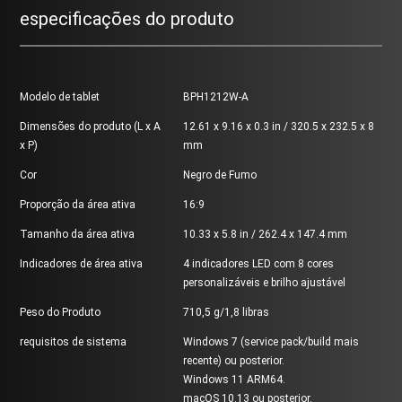
especificações do produto
Modelo de tablet
BPH1212W-A
Dimensões do produto (L x A
12.61 x 9.16 x 0.3 in / 320.5 x 232.5 x 8
x P)
mm
Cor
Negro de Fumo
Proporção da área ativa
16:9
Tamanho da área ativa
10.33 x 5.8 in / 262.4 x 147.4 mm
Indicadores de área ativa
4 indicadores LED com 8 cores
personalizáveis e brilho ajustável
Peso do Produto
710,5 g/1,8 libras
requisitos de sistema
Windows 7 (service pack/build mais
recente) ou posterior.
Windows 11 ARM64.
macOS 10.13 ou posterior.