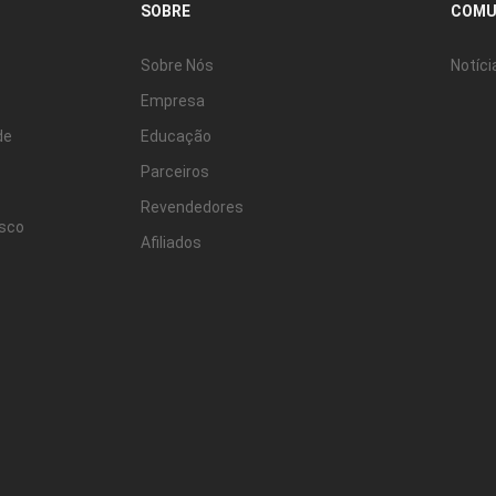
SOBRE
COMU
Ver tudo
Sobre Nós
Notíci
Empresa
de
Educação
Parceiros
Revendedores
osco
Afiliados