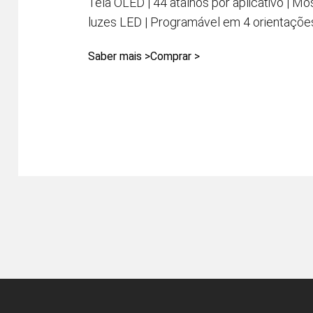
Tela OLED | 44 atalhos por aplicativo | Mo
luzes LED | Programável em 4 orientaçõe
Saber mais >
Comprar >
Pen Tablet Medium Bundle SE
P
Quick Keys