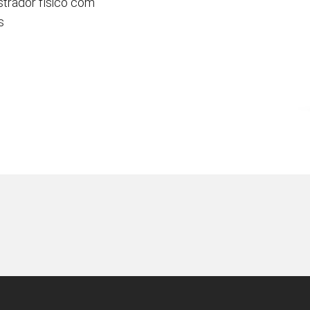
strador físico com
s
en Tablet Medium Bundle
Pen Tablet Medium
Ver tudo
Canetas
Pontas