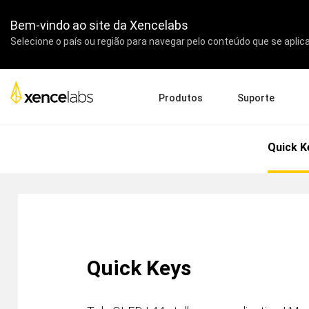
Bem-vindo ao site da Xencelabs
Selecione o país ou região para navegar pelo conteúdo que se aplica
Produtos
Suporte
Tablets e Monitores Gráfi
Baixar Drivers
Sob
Quick K
Pen Displays
Pen Tablets
Acessórios
Guia de Início Rápido
Emp
Vídeos Tutoriais
Edu
Perguntas Frequentes de Su
Par
Registrar Produtos
Rev
Entre em Contato Conosco
Afil
Pen Display 24+
Quick Keys