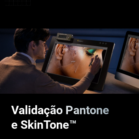
®
Validação Pantone
e SkinTone™