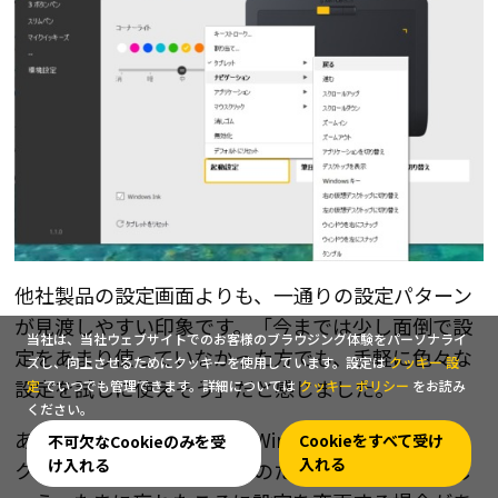
他社製品の設定画面よりも、一通りの設定パターン
が見渡しやすい印象です。「今までは少し面倒で設
当社は、当社ウェブサイトでのお客様のブラウジング体験をパーソナライ
定をあまり使っていなかった方でも、手軽に色々な
ズし、向上させるためにクッキーを使用しています。設定は
クッキー 設
設定を試しに使えそう」だと感じました。
定
でいつでも管理できます。詳細については
クッキー ポリシー
をお読み
ください。
あと、この画面の左下に『Windows Ink』のチェッ
Cookieをすべて受け
不可欠なCookieのみを受
入れる
け入れる
クボタンがあることも、念のために覚えておきまし