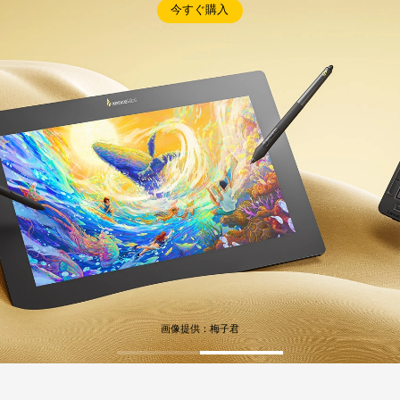
今すぐ購入
タブレット Medium バンドル
ペンタブレット Mediu
すべてを見る
ターデザイン：Jesper Ejsing 画像：DAMN! Studio、RenderManのStylized Looksでレ
スタンド
ペン