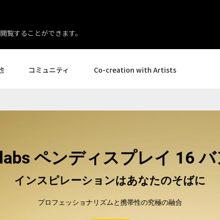
閲覧することができます。
他
コミュニティ
Co-creation with Artists
イベント
ギャラリー
ニュースとレビュー
製品体験エキスパート
様
ヒントとコツ
アーティストスポットライト
ー様
Creative Corner
ncelabs ペンディスプレイ 16 L
店様
エイト
ペンディスプレイ24
ペンディスプレイ 16 バン
創作意欲が動きだす
プロフェッショナリズムと携帯性の究極の融合
すべてを見る