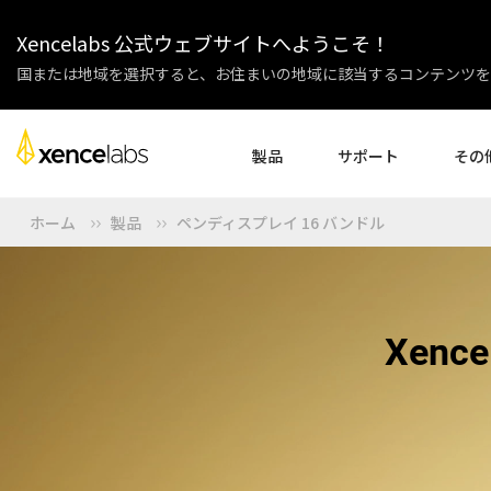
Xencelabs 公式ウェブサイトへようこそ！
国または地域を選択すると、お住まいの地域に該当するコンテンツを
製品
サポート
その
ホーム
製品
ペンディスプレイ 16 バンドル
ドライバーのダウンロード
会社紹介
ペンディスプレイ
ペンタブレット
アクセサリー
セットアップ
企業様
チュートリアル動画
教育機関
よくある質問
パートナ
Xe
製品登録
販売代理
お問い合わせ
アフィリ
ペンディスプレイ24+