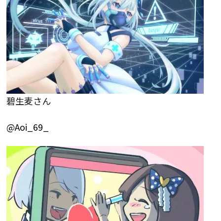
碧生麦さん
@Aoi_69_