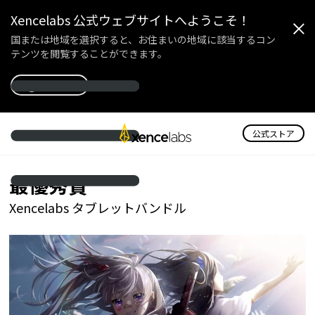
Xencelabsのペンタ
Xencelabs 公式ウェブサイトへようこそ！
国または地域を選択すると、お住まいの地域に該当するコン
テンツを閲覧することができます。
国を選択
公式ストア
最優秀賞
Xencelabs タブレットバンドル