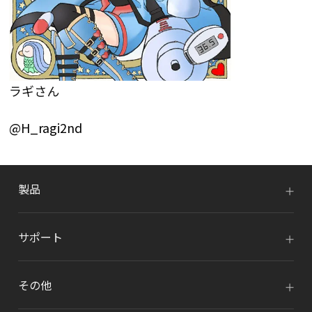
ラギさん
@H_ragi2nd
製品
サポート
その他