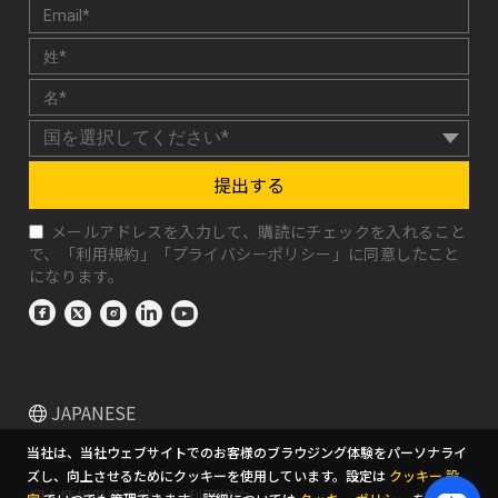
提出する
メールアドレスを入力して、購読にチェックを入れること
で、「
利用規約
」「
プライバシーポリシー
」に同意したこと
になります。
JAPANESE
当社は、当社ウェブサイトでのお客様のブラウジング体験をパーソナライ
ズし、向上させるためにクッキーを使用しています。設定は
クッキー 設
個人情報保護方針
利用規約