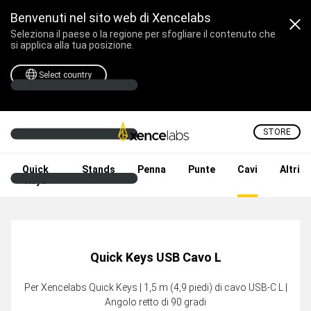
Benvenuti nel sito web di Xencelabs
Seleziona il paese o la regione per sfogliare il contenuto che
si applica alla tua posizione.
Select country
STORE
Tavoletta e Pen Display Pr
Quick
Stands
Penna
Punte
Cavi
Altri
Keys
Quick Keys USB Cavo L
Per Xencelabs Quick Keys | 1,5 m (4,9 piedi) di cavo USB-C L |
Angolo retto di 90 gradi