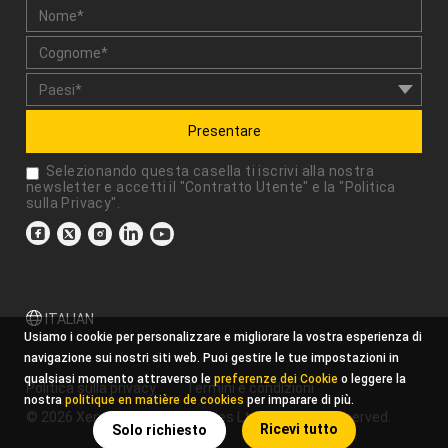
Presentare
Selezionando questa casella ti iscrivi alla nostra
newsletter e accetti il "
Contratto Utente
" e la "
Politica
sulla Privacy
".
ITALIAN
Usiamo i cookie per personalizzare e migliorare la vostra esperienza di
navigazione sui nostri siti web. Puoi gestire le tue impostazioni in
qualsiasi momento attraverso le
preferenze dei Cookie
o leggere la
Politica sulla privacy
Termini e condizioni
nostra
politique en matière de cookies
per imparare di più.
© 2026 Xencelabs Technologies Ltd. All Rights Reserved.
Ricevi tutto
Solo richiesto