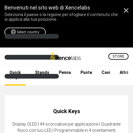
Benvenuti nel sito web di Xencelabs
Seleziona il paese o la regione per sfogliare il contenuto che
si applica alla tua posizione.
Select country
STORE
Tavoletta e Pen Display Pr
Quick
Stands
Penna
Punte
Cavi
Altri
Keys
Quick Keys
Display OLED | 44 scorciatoie per applicazione | Quadrante
fisico con luci LED | Programmabile in 4 orientamenti