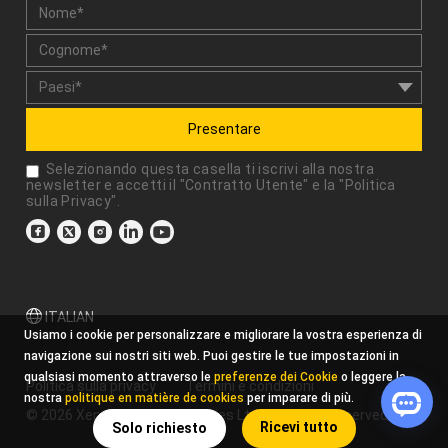
Presentare
Selezionando questa casella ti iscrivi alla nostra
newsletter e accetti il "
Contratto Utente
" e la "
Politica
sulla Privacy
".
ITALIAN
Usiamo i cookie per personalizzare e migliorare la vostra esperienza di
navigazione sui nostri siti web. Puoi gestire le tue impostazioni in
qualsiasi momento attraverso le
preferenze dei Cookie
o leggere la
Politica sulla privacy
Termini e condizioni
nostra
politique en matière de cookies
per imparare di più.
© 2026 Xencelabs Technologies Ltd. All Rights Reserved.
Ricevi tutto
Solo richiesto