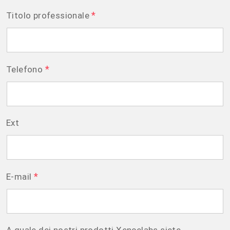
*
Titolo professionale
*
Telefono
Ext
*
E-mail
A quale dei nostri prodotti Xencelabs siete