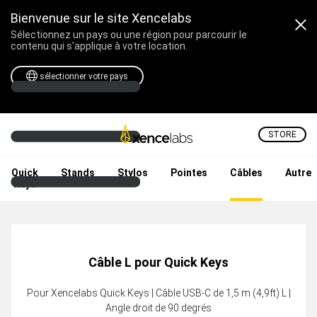
Bienvenue sur le site Xencelabs
Sélectionnez un pays ou une région pour parcourir le
contenu qui s'applique à votre location.
sélectionner votre pays
STORE
Tablettes et Écrans Grap
Quick
Stands
Stylos
Pointes
Câbles
Autre
Keys
Câble L pour Quick Keys
Pour Xencelabs Quick Keys | Câble USB-C de 1,5 m (4,9ft) L |
Angle droit de 90 degrés