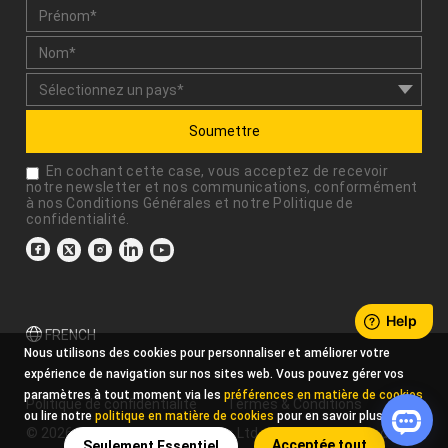
Soumettre
En cochant cette case, vous acceptez de recevoir
notre newsletter et nos communications, conformément
à nos
Conditions Générales
et notre
Politique de
confidentialité
.
FRENCH
Nous utilisons des cookies pour personnaliser et améliorer votre
expérience de navigation sur nos sites web. Vous pouvez gérer vos
paramètres à tout moment via les
préférences en matière de cookies
Politique de confidentialité
Termes & Conditions
ou lire notre
politique en matière de cookies
pour en savoir plus.
© 2026 Xencelabs Technologies Ltd. All Rights Reserved.
Acceptée tout
Seulement Essentiel