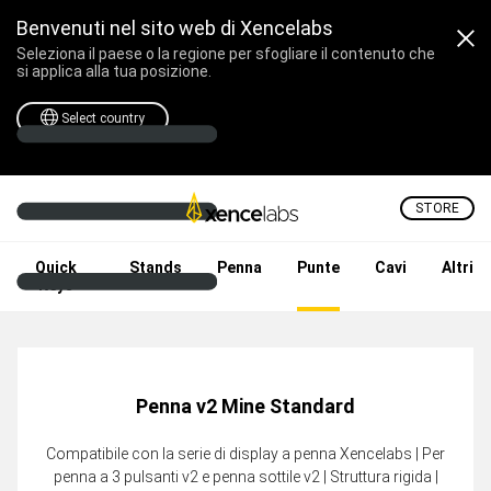
Benvenuti nel sito web di Xencelabs
Seleziona il paese o la regione per sfogliare il contenuto che
si applica alla tua posizione.
Select country
STORE
Tavoletta e Pen Display Pr
Quick
Stands
Penna
Punte
Cavi
Altri
Keys
Penna v2 Mine Standard
Compatibile con la serie di display a penna Xencelabs | Per
penna a 3 pulsanti v2 e penna sottile v2 | Struttura rigida |