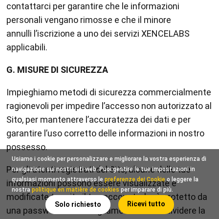
contattarci per garantire che le informazioni
personali vengano rimosse e che il minore
annulli l’iscrizione a uno dei servizi XENCELABS
applicabili.
G. MISURE DI SICUREZZA
Impieghiamo metodi di sicurezza commercialmente
ragionevoli per impedire l’accesso non autorizzato al
Sito, per mantenere l’accuratezza dei dati e per
garantire l’uso corretto delle informazioni in nostro
possesso.
Usiamo i cookie per personalizzare e migliorare la vostra esperienza di
Per gli utenti registrati del Sito, alcune delle tue
navigazione sui nostri siti web. Puoi gestire le tue impostazioni in
qualsiasi momento attraverso le
preferenze dei Cookie
o leggere la
informazioni possono essere visualizzate e
nostra
politique en matière de cookies
per imparare di più.
modificate tramite il tuo account, che è protetto da
Ricevi tutto
Solo richiesto
una password. Ti consigliamo di non condividere la