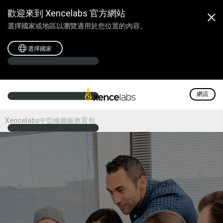
歡迎來到 Xencelabs 官方網站
選擇國家或地區以瀏覽適用於您位置的內容。
選擇國家
網店
Xencelabs中型繪圖板教育包