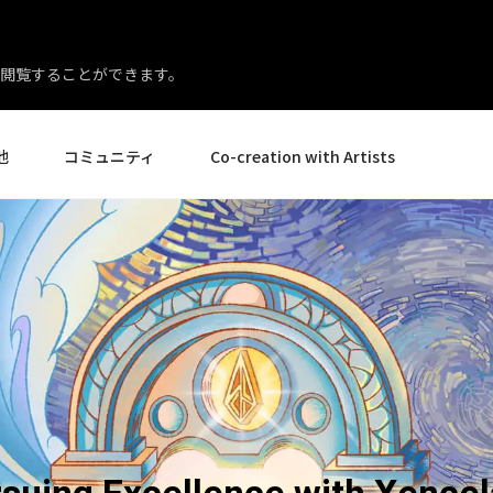
閲覧することができます。
他
コミュニティ
Co-creation with Artists
イベント
ギャラリー
ニュースとレビュー
製品体験エキスパート
様
ヒントとコツ
アーティストスポットライト
ー様
Creative Corner
店様
エイト
ペンディスプレイ24
ペンディスプレイ 16 バン
すべてを見る