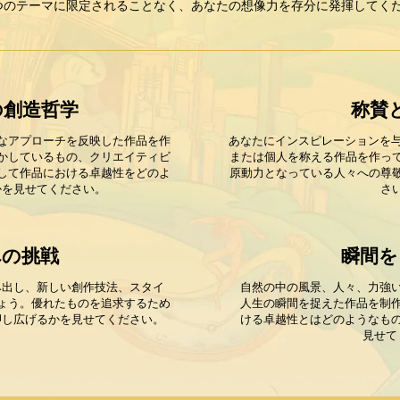
つのテーマに限定されることなく、あなたの想像力を存分に発揮してく
の創造哲学
称賛
なアプローチを反映した作品を作
あなたにインスピレーションを与
かしているもの、クリエイティビ
または個人を称える作品を作っ
して作品における卓越性をどのよ
原動力となっている人々への尊
かを見せてください。
さ
への挑戦
瞬間を
み出し、新しい創作技法、スタイ
自然の中の風景、人々、力強
ょう。優れたものを追求するため
人生の瞬間を捉えた作品を制
押し広げるかを見せてください。
ける卓越性とはどのようなも
見せて