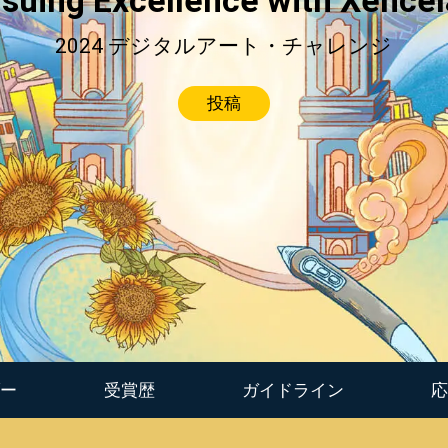
suing Excellence with Xence
2024 デジタルアート・チャレンジ
投稿
タブレット Medium バンドル
ペンタブレット Mediu
すべてを見る
ダー
受賞歴
ガイドライン
応
スタンド
ペン