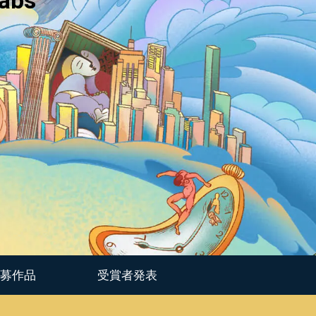
labs
m
ペンタブレット Small
募作品
受賞者発表
ペンホルダー