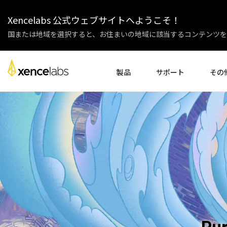
Xencelabs 公式ウェブサイトへようこそ！
国または地域を選択すると、お住まいの地域に該当するコンテンツを
製品
サポート
その
ドライバーのダウンロード
会社紹介
ペンディスプレイ
ペンタブレット
アクセサリー
セットアップ
企業様
チュートリアル動画
教育機関
よくある質問
パートナ
製品登録
販売代理
お問い合わせ
アフィリ
ペンディスプレイ24+