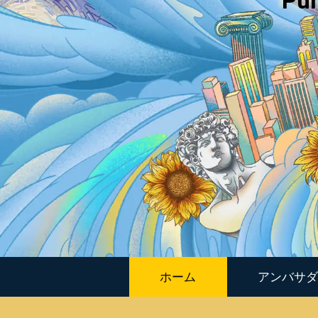
Pur
ペンタブレット Medium バンドル SE
ペン
ホーム
アンバサ
クイッキーズリモート