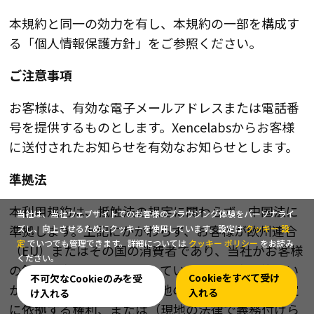
本規約と同一の効力を有し、本規約の一部を構成す
る「個人情報保護方針」をご参照ください。
ご注意事項
お客様は、有効な電子メールアドレスまたは電話番
号を提供するものとします。Xencelabsからお客様
に送付されたお知らせを有効なお知らせとします。
準拠法
本利用規約は、抵触法の規定に関わらず、中国法に
当社は、当社ウェブサイトでのお客様のブラウジング体験をパーソナライ
準拠します。上記にかかわらず、お客様が欧州連合
ズし、向上させるためにクッキーを使用しています。設定は
クッキー 設
定
でいつでも管理できます。詳細については
クッキー ポリシー
をお読み
（EU）またはその国の消費者であり、当社がお客様
ください。
の領域で本サイトを運営している場合、本規約のい
Cookieをすべて受け
不可欠なCookieのみを受
かなる規定も、消費者が現地の法律の強制的な規定
入れる
け入れる
に依拠する権利、または（現地の法律で義務付けら