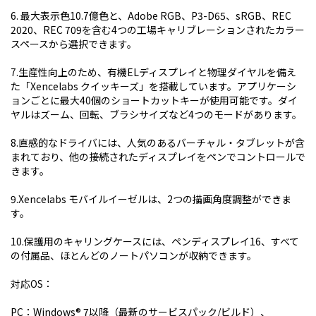
6. 最大表示色10.7億色と、Adobe RGB、P3-D65、sRGB、REC
2020、REC 709を含む4つの工場キャリブレーションされたカラー
スペースから選択できます。
7.
生産性向上のため、有機ELディスプレイと物理ダイヤルを備え
た「Xencelabs クイッキーズ」を搭載しています。アプリケーシ
ョンごとに最大40個のショートカットキーが使用可能です。ダイ
ヤルはズーム、回転、ブラシサイズなど4つのモードがあります。
8.直感的なドライバには、人気のあるバーチャル・タブレットが含
まれており、他の接続されたディスプレイをペンでコントロールで
きます。
9.Xencelabs モバイルイーゼルは、2つの描画角度調整ができま
す。
10.保護用のキャリングケースには、ペンディスプレイ16、すべて
の付属品、ほとんどのノートパソコンが収納できます。
対応OS：
PC：Windows® 7以降（最新のサービスパック/ビルド）、