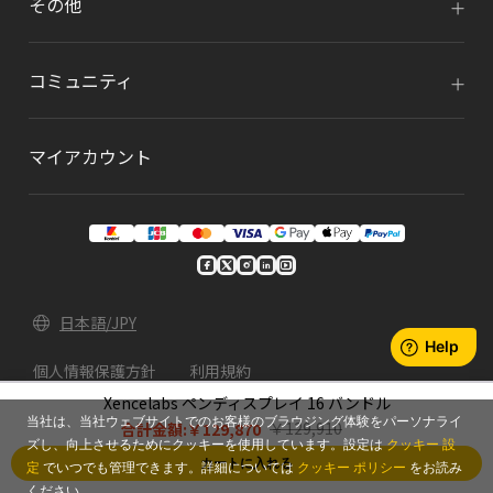
その他
コミュニティ
マイアカウント
日本語/JPY
個人情報保護方針
利用規約
Xencelabs ペンディスプレイ 16 バンドル
© 2026 Xencelabs Technologies Ltd. All Rights
当社は、当社ウェブサイトでのお客様のブラウジング体験をパーソナライ
￥129,910
合計金額:
￥129,870
Reserved.
ズし、向上させるためにクッキーを使用しています。設定は
クッキー 設
カートに入れる
定
でいつでも管理できます。詳細については
クッキー ポリシー
をお読み
ください。