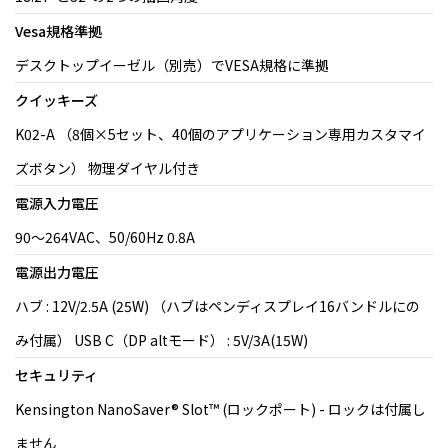
Vesa規格準拠
デスクトップイーゼル（別売）でVESA規格に準拠
クイッキーズ
K02-A （8個×5セット、40個のアプリケーション専用カスタマイ
ズボタン） 物理ダイヤル付き
電源入力電圧
90～264VAC、50/60Hz 0.8A
電源出力電圧
ハブ : 12V/2.5A (25W) （ハブはペンディスプレイ16バンドルにの
み付属） USB C（DP altモード） : 5V/3A(15W)
セキュリティ
Kensington NanoSaver® Slot™ (ロックポート) - ロックは付属し
ません