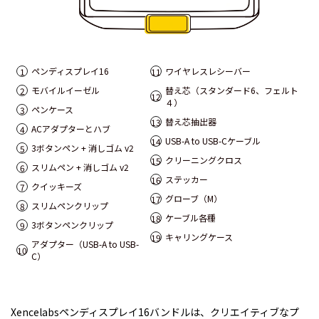
ペンディスプレイ16
ワイヤレスレシーバー
1
11
モバイルイーゼル
替え芯（スタンダード6、フェルト
2
12
４）
ペンケース
3
替え芯抽出器
13
ACアダプターとハブ
4
USB-A to USB-Cケーブル
14
3ボタンペン + 消しゴム v2
5
クリーニングクロス
15
スリムペン + 消しゴム v2
6
ステッカー
16
クイッキーズ
7
グローブ（M）
17
スリムペンクリップ
8
ケーブル各種
18
3ボタンペンクリップ
9
キャリングケース
19
アダプター（USB-A to USB-
10
C）
Xencelabsペンディスプレイ16バンドルは、クリエイティブなプ