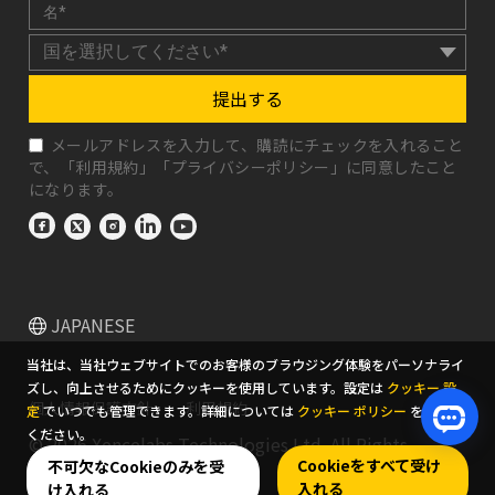
提出する
メールアドレスを入力して、購読にチェックを入れること
で、「
利用規約
」「
プライバシーポリシー
」に同意したこと
になります。
JAPANESE
当社は、当社ウェブサイトでのお客様のブラウジング体験をパーソナライ
ズし、向上させるためにクッキーを使用しています。設定は
クッキー 設
個人情報保護方針
利用規約
定
でいつでも管理できます。詳細については
クッキー ポリシー
をお読み
ください。
© 2026 Xencelabs Technologies Ltd. All Rights
Cookieをすべて受け
不可欠なCookieのみを受
Reserved.
入れる
け入れる