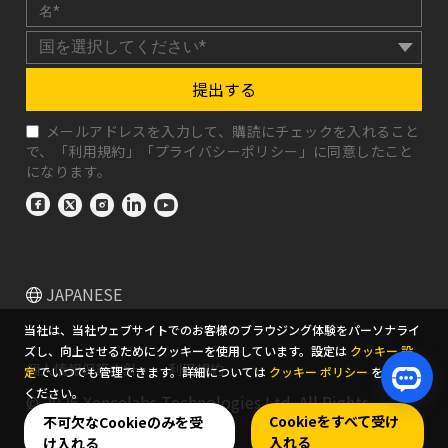
提出する
メールアドレスを入力して、購読にチェックを入れること
で、「
利用規約
」「
プライバシーポリシー
」に同意したこと
になります。
JAPANESE
当社は、当社ウェブサイトでのお客様のブラウジング体験をパーソナライ
ズし、向上させるためにクッキーを使用しています。設定は
クッキー 設
個人情報保護方針
利用規約
定
でいつでも管理できます。詳細については
クッキー ポリシー
をお読み
ください。
© 2026 Xencelabs Technologies Ltd. All Rights
Cookieをすべて受け
不可欠なCookieのみを受
Reserved.
入れる
け入れる