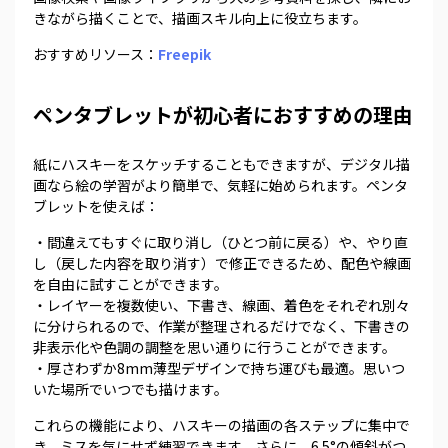
きながら描くことで、描画スキル向上に役立ちます。
おすすめリソース：
Freepik
ペンタブレットが初心者におすすめの理由
紙にハスキーをスケッチすることもできますが、デジタル描
画なら絵の学習がより簡単で、気軽に始められます。ペンタ
ブレットを使えば：
・間違えてもすぐに取り消し（ひとつ前に戻る）や、やり直
し（戻した内容を取り消す）で修正できるため、配色や線画
を自由に試すことができます。
・レイヤーを複数使い、下書き、線画、着色をそれぞれ別々
に分けられるので、作業が整理されるだけでなく、下書きの
非表示化や色調の調整を思い通りに行うことができます。
・厚さわずか8mm薄型デザインで持ち運びも最適。思いつ
いた場所でいつでも描けます。
これらの機能により、ハスキーの描画の各ステップに集中で
き、ミスを気にせず練習できます。さらに、6.5°の傾斜がつ