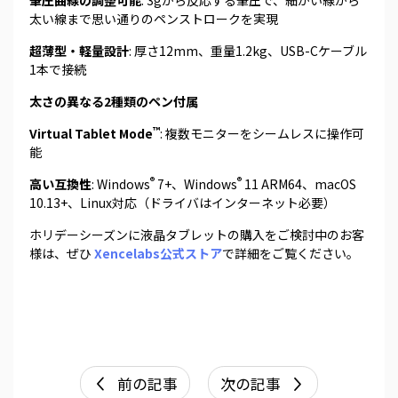
筆圧曲線の調整可能
: 3gから反応する筆圧で、細かい線から
太い線まで思い通りのペンストロークを実現
超薄型・軽量設計
: 厚さ12mm、重量1.2kg、USB-Cケーブル
1本で接続
太さの異なる2種類のペン付属
™
Virtual Tablet Mode
: 複数モニターをシームレスに操作可
能
®
®
高い互換性
: Windows
7+、Windows
11 ARM64、macOS
10.13+、Linux対応（ドライバはインターネット必要）
ホリデーシーズンに液晶タブレットの購入をご検討中のお客
様は、ぜひ
Xencelabs公式ストア
で詳細をご覧ください。
前の記事
次の記事