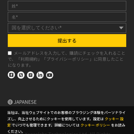
提出する
メールアドレスを入力して、購読にチェックを入れること
で、「
利用規約
」「
プライバシーポリシー
」に同意したこと
になります。
JAPANESE
当社は、当社ウェブサイトでのお客様のブラウジング体験をパーソナライ
ズし、向上させるためにクッキーを使用しています。設定は
クッキー 設
個人情報保護方針
利用規約
定
でいつでも管理できます。詳細については
クッキー ポリシー
をお読み
ください。