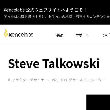
Xencelabs 公式ウェブサイトへようこそ！
国または地域を選択すると、お住まいの地域に該当するコンテンツを
製品
サポート
その
ドライバーのダウンロード
会社紹介
ペンディスプレイ
ペンタブレット
アクセサリー
Steve Talkowski
セットアップ
企業様
チュートリアル動画
教育機関
よくある質問
パートナ
製品登録
販売代理
キャラクターデザイナー、VR、3Dモデラー＆アニメーター
お問い合わせ
アフィリ
ペンディスプレイ24+