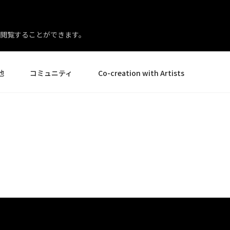
閲覧することができます。
他
コミュニティ
Co-creation with Artists
イベント
ギャラリー
ニュースとレビュー
製品体験エキスパート
様
ヒントとコツ
アーティストスポットライト
ー様
Creative Corner
店様
エイト
ペンディスプレイ24
ペンディスプレイ 16 バン
すべてを見る