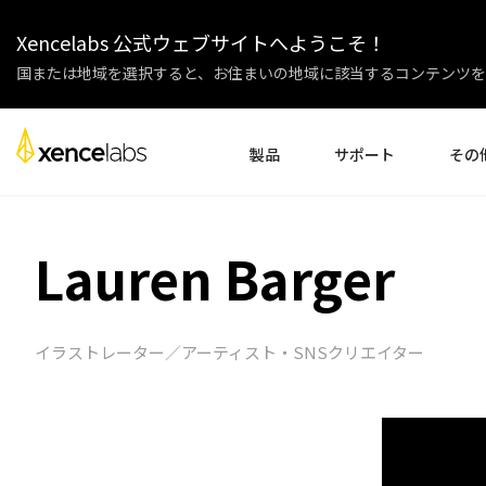
Xencelabs 公式ウェブサイトへようこそ！
国または地域を選択すると、お住まいの地域に該当するコンテンツを
製品
サポート
その
ドライバーのダウンロード
会社紹介
ペンディスプレイ
ペンタブレット
アクセサリー
Lauren Barger
セットアップ
企業様
チュートリアル動画
教育機関
よくある質問
パートナ
製品登録
販売代理
イラストレーター／アーティスト・SNSクリエイター
お問い合わせ
アフィリ
ペンディスプレイ24+