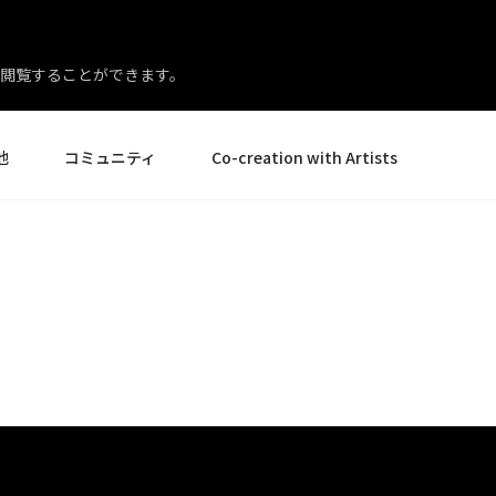
閲覧することができます。
他
コミュニティ
Co-creation with Artists
イベント
ギャラリー
ニュースとレビュー
製品体験エキスパート
様
ヒントとコツ
アーティストスポットライト
ー様
Creative Corner
店様
エイト
ペンディスプレイ24
ペンディスプレイ 16 バン
すべてを見る