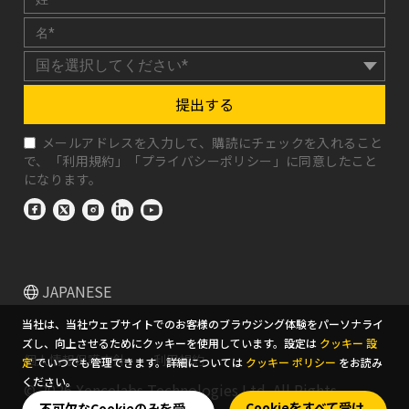
提出する
メールアドレスを入力して、購読にチェックを入れること
で、「
利用規約
」「
プライバシーポリシー
」に同意したこと
になります。
JAPANESE
当社は、当社ウェブサイトでのお客様のブラウジング体験をパーソナライ
ズし、向上させるためにクッキーを使用しています。設定は
クッキー 設
個人情報保護方針
利用規約
定
でいつでも管理できます。詳細については
クッキー ポリシー
をお読み
ください。
© 2026 Xencelabs Technologies Ltd. All Rights
Cookieをすべて受け
不可欠なCookieのみを受