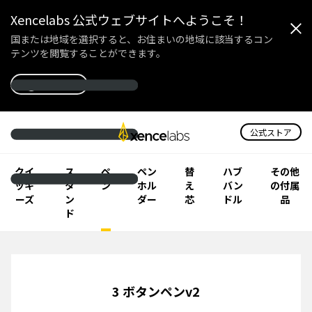
Xencelabs 公式ウェブサイトへようこそ！
国または地域を選択すると、お住まいの地域に該当するコン
テンツを閲覧することができます。
国を選択
公式ストア
Xencelabsのペンタ
クイ
ス
ペ
ペン
替
ハブ
その他
ッキ
タ
ン
ホル
え
バン
の付属
ーズ
ン
ダー
芯
ドル
品
ド
3 ボタンペンv2