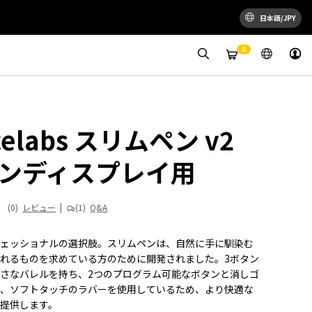
日本語/JPY
0
celabs スリムペン v2
ペンディスプレイ用
(0)
レビュー
|
(1)
Q&A
フェッショナルの選択肢。スリムペンは、自然に手に馴染む
れるものを求めている方のために開発されました。3ボタン
さなバレルを持ち、2つのプログラム可能なボタンと消しゴ
載、ソフトタッチのラバーを使用しているため、より快適な
提供します。