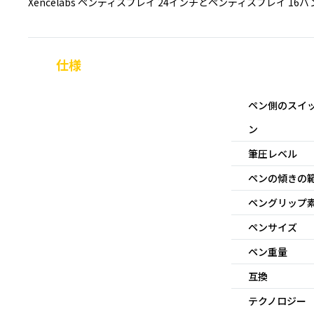
Xencelabs ペンディスプレイ 24インチとペンディスプレイ
16
仕様
ペン側のスイ
ン
筆圧レベル
ペンの傾きの
ペングリップ
ペンサイズ
ペン重量
互換
テクノロジー