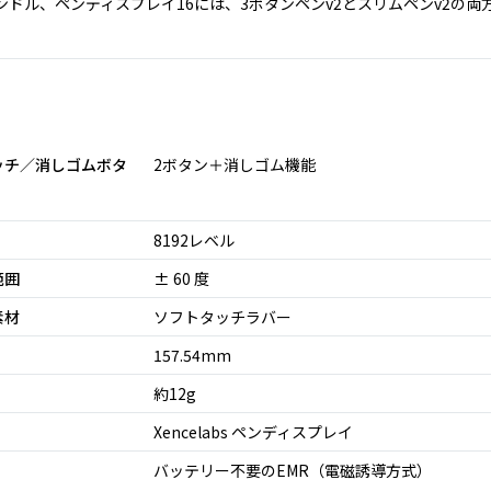
バンドル、ペンディスプレイ16には、
3ボタンペンv2とスリムペンv2
の両
ッチ／消しゴムボタ
2ボタン＋消しゴム機能
8192レベル
範囲
± 60 度
素材
ソフトタッチラバー
157.54mm
約12g
Xencelabs ペンディスプレイ
バッテリー不要のEMR（電磁誘導方式）