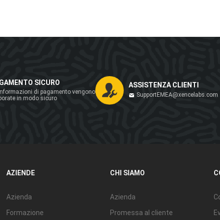
GAMENTO SICURO
ASSISTENZA CLIENTI
informazioni di pagamento vengono
SupportEMEA@xencelabs.com
borate in modo sicuro
AZIENDE
CHI SIAMO
C
Azienda
Azienda
Co
Formazione
Promessa al cliente
Ev