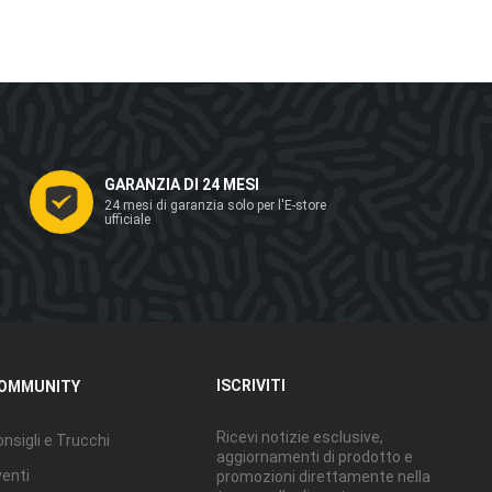
GARANZIA DI 24 MESI
24 mesi di garanzia solo per l'E-store
ufficiale
ISCRIVITI
OMMUNITY
Ricevi notizie esclusive,
nsigli e Trucchi
aggiornamenti di prodotto e
enti
promozioni direttamente nella