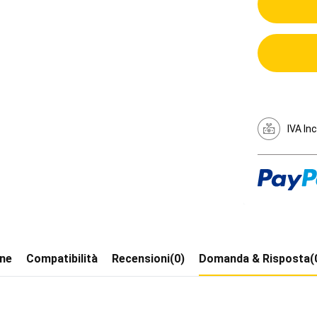
IVA In
one
Compatibilità
Recensioni(0)
Domanda & Risposta(