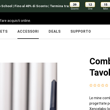
39
12
15
:
:
 School | Fino al 40% di Sconto | Termina tra:
Giorni
Ore
Min
fare acquisti online.
LETS
ACCESSORI
DEALS
SUPPORTO
Comb
Tavol
Le mine comb
progettate pe
Xencelabs (p