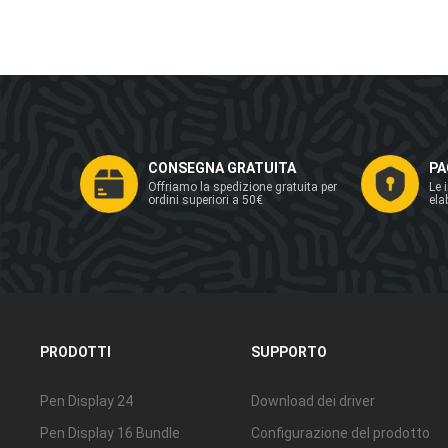
CONSEGNA GRATUITA
PA
Offriamo la spedizione gratuita per
Le 
ordini superiori a 50€
ela
PRODOTTI
SUPPORTO
Pen Display 24
Download dei driver
Pen Display 16 Bundle
Configurazione del prodotto