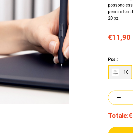
possono esser
pennini fornit
20 pz.
€11,90
Pcs.:
10
Totale:
€