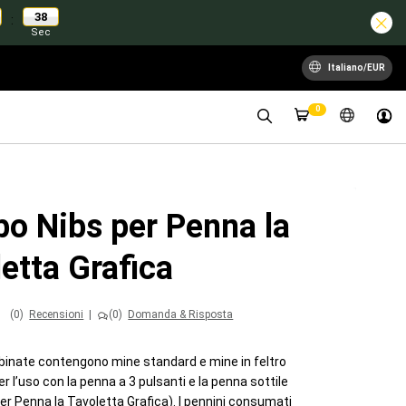
37
:
Sec
Italiano/EUR
0
o Nibs per Penna la
etta Grafica
(0)
Recensioni
|
(0)
Domanda & Risposta
inate contengono mine standard e mine in feltro
r l’uso con la penna a 3 pulsanti e la penna sottile
er Penna la Tavoletta Grafica). I pennini consumati