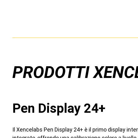
PRODOTTI XENC
Pen Display 24+
Il Xencelabs Pen Display 24+ è il primo display int
integrato, offrendo una calibrazione colore a livel