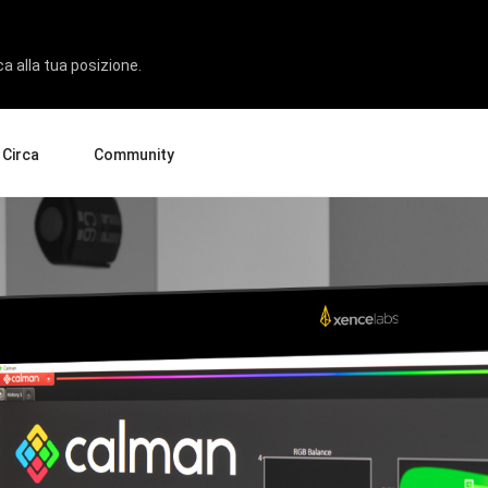
ca alla tua posizione.
Circa
Community
i siamo
Consigli e Trucchi
to
ienda
Eventi
rmazione
rtner
enditori
Pen Display 24
Pen Display 16 Bundle
Vedi tutto