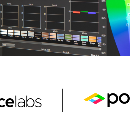
en Tablet Medium Bundle
Pen Tablet Medium
Vedi tutto
Stands
Penne