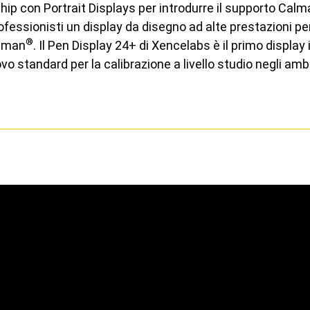
hip con Portrait Displays per introdurre il supporto Ca
Vedi tutto
rofessionisti un display da disegno ad alte prestazioni p
®
alman
. Il Pen Display 24+ di Xencelabs è il primo displa
o standard per la calibrazione a livello studio negli ambi