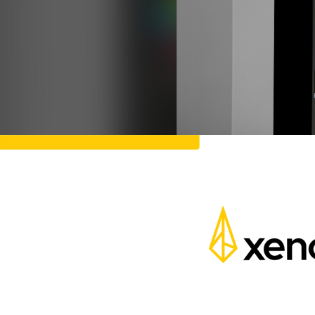
Pen Tablet Medium Bundle SE
P
Quick Keys