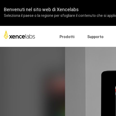
Benvenuti nel sito web di Xencelabs
Seleziona il paese o la regione per sfogliare il contenuto che si appli
Prodotti
Supporto
Download dei driver
Ch
Pen Displays
Pen Tablets
Accessori
Configurazione del prodot
Az
Video Tutorial
Fo
FAQ
Pa
Registrazione dei prodotti
Riv
Contattaci
Pen Display 24+