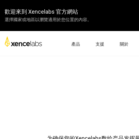
歡迎來到 Xencelabs 官方網站
選擇國家或地區以瀏覽適用於您位置的內容。
產品
支援
關於
下載 Xencela
下載驅動
關於我們
數位屏
繪圖板
配件
產品設置
企業
教學視頻
教學
常見問題
經銷商
產品註冊
合作夥伴
聯繫我們
聯盟計劃
數位屏 24+
为确保您的Xencelabs数绘产