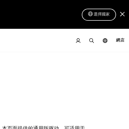
選擇國家
網店
| Xencelab
數位屏 16 Lite
序。本页面提供的通用版驱动，可适用于