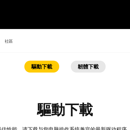
社區
bs 官方驅動與韌體 
活動
驅動下載
韌體下載
新聞和評論
技巧和竅門
數位屏 24
數位屏 16 套裝
驅動下載
查看全部
品发挥最佳性能，请下载与您电脑操作系统兼容的最新驱动程