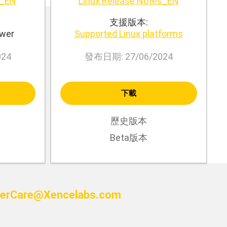
s_EN
Linux Release Notes_EN
支援版本:
ewer
Supported Linux platforms
024
發布日期: 27/06/2024
下載
歷史版本
Beta版本
erCare@Xencelabs.com