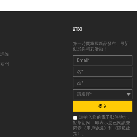
訂閱
第一時間掌握新品發布、最新
動態與精彩活動！
和評論
和竅門
提交
請輸入您的電子郵件地址。
點擊訂閱，即表示您已閱讀並
同意《
用戶協議
》和《
隱私政
策
》。