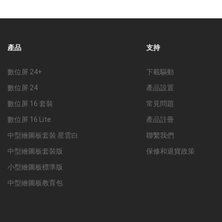
產品
支持
數位屏 24+
下載驅動
數位屏 24
產品設置
數位屏 16 套裝
常見問題
數位屏 16 Lite
產品註冊
中型繪圖板套裝 星雲白
聯繫我們
中型繪圖板套裝版
保修和退貨政策
小型繪圖板標準版
中型繪圖板教育包