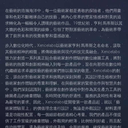
在藝術的浩瀚海洋中，每一位藝術家都是勇敢的探險者，他們用畫
筆和色彩不斷雕琢自己的技藝，將內心世界的豐富情感和對美的追
求轉化為一幅幅令人讚嘆的藝術作品。19世紀初，亨利·馬蒂斯以其
大膽的色彩和簡潔的線條，引領了野獸派藝術的革命，為藝術界帶
來了前所未有的視覺衝擊和靈感啟迪。
步入數位化時代，Xencelabs以藝術家亨利·馬蒂斯之名命名，汲取
其藝術精神的精髓，將傳統藝術與現代科技完美融合。Xencelabs
致力於創造一系列真正貼合藝術家創作體驗的數位繪圖工具，將對
藝術的熱愛和創新精神融入到每一款產品中，旨在向那些在數位時
代繼續追求卓越技藝的藝術家們致以最深的敬意。Xencelabs的創
立，源自於對藝術家需求和挑戰的深刻洞察，其設計理念植根於對
藝術家創作體驗的尊重和理解。在與藝術家的緊密合作與智慧共創
中，我們深刻認識到，藝術家在創作過程中對作為其生產力工具的
繪圖產品的繪畫體驗、長時間使用的舒適性、服務的及時性有著極
為嚴苛的要求。因此，Xencelabs從開發第一款產品起，就以「藝
術家體驗至上」的價值理念進行設計，無論是外觀設計、材料選擇
還是功能性配置，每一個細節都經過精心考量。我們的產品不僅提
供了工作室級的繪畫體驗，外觀簡約輕薄，比例恰到好處，而且配
件功能豐富，還為藝術家提供及時、全面的服務，確保藝術家的創