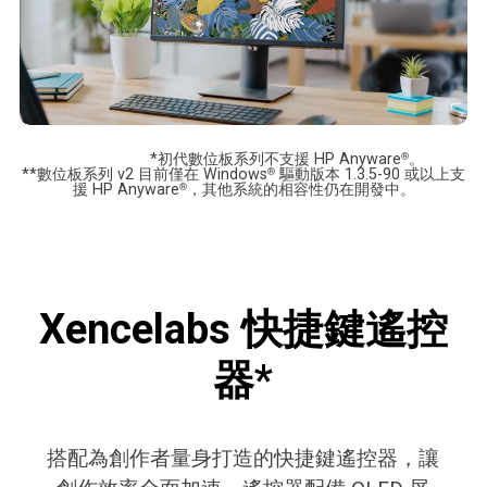
*初代數位板系列不支援 HP Anyware
®
。
**數位板系列 v2 目前僅在 Windows
®
驅動版本 1.3.5-90 或以上支
援 HP Anyware
®
，其他系統的相容性仍在開發中。
Xencelabs 快捷鍵遙控
器*
搭配為創作者量身打造的快捷鍵遙控器，讓