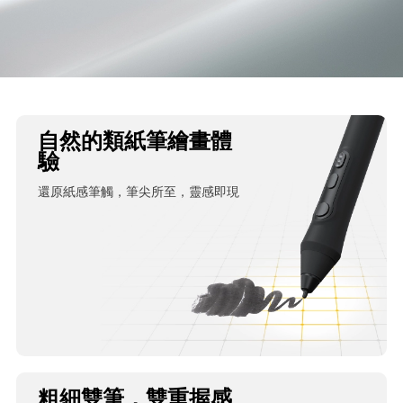
自然的類紙筆繪畫體
驗
還原紙感筆觸，筆尖所至，靈感即現
粗細雙筆，雙重握感