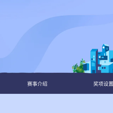
Pen Tablet Medium Bundle SE
P
赛事介绍
奖项设
Quick Keys