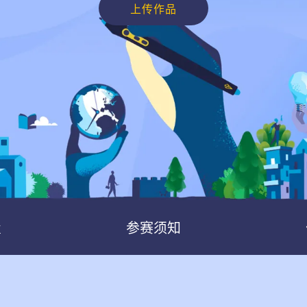
上传作品
en Tablet Medium Bundle
Pen Tablet Medium
View all
置
参赛须知
Stands
Pens