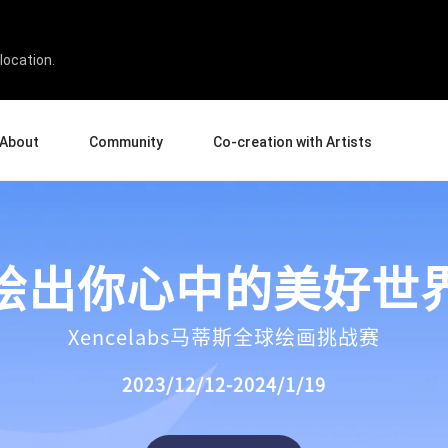
location.
About
Community
Co-creation with Artists
bout Us
Events
Gallery
terprise
News and Reviews
Product Experience Experts
绘出你心中的美好世
ucation
Tips & Tricks
Artist Spotlight
rtners
Case Studies
sellers
Creative Corner
Xencelabs马蒂斯全球绘画挑战赛
filiates
Pen Display 24
Pen Display 16 Bundle
2023/12/12-2024/1/19
View all