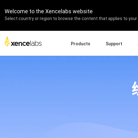
Welcome to the Xencelabs website
Select country or region to browse the content that applies to your 
Products
Support
Download Drivers
A
Pen Displays
Pen Tablets
Accessories
Quick Start Guide
En
Tutorial Videos
Ed
Support FAQs
Pa
Register Products
Re
Contact Us
Af
Pen Display 24+