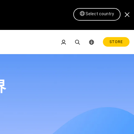
Select country
STORE
界
Pen Display 16 Lite