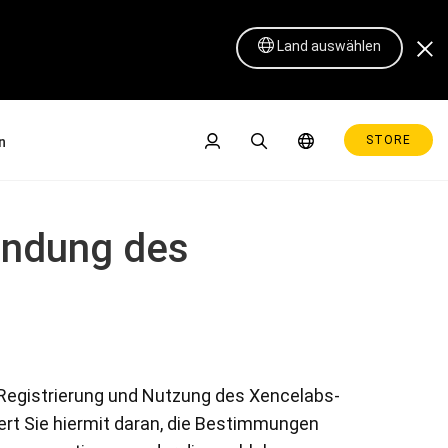
Land auswählen
STORE
n
endung des
se
Pen Display 16 Lite
 Registrierung und Nutzung des Xencelabs-
ert Sie hiermit daran, die Bestimmungen