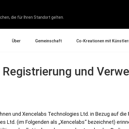
hen, die für Ihren Standort gelten.
Über
Gemeinschaft
Co-Kreationen mit Künstler
Über uns
Events
Galerie
 Registrierung und Verw
Unternehmen
News und Rezensionen
Experten für Produkterlebnis
Erziehung
Tipps und Tricks
Künstler im Fokus
Partner
ukten
Wirtschaft
Affiliate-Programm
Pen Display 24
Pen Display 16 Bundle
Ihnen und Xencelabs Technologies Ltd. in Bezug auf die
 Ltd. (im Folgenden als „Xencelabs“ bezeichnet) erinn
Alle ansehen