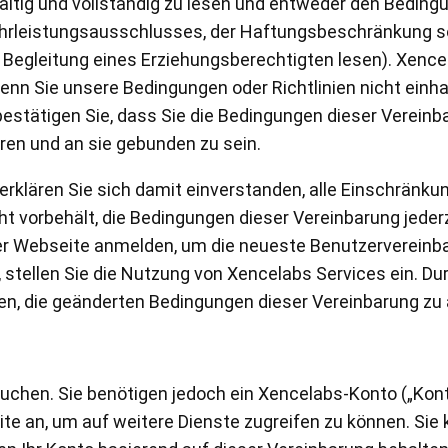
ältig und vollständig zu lesen und entweder den Bedin
rleistungsausschlusses, der Haftungsbeschränkung s
n Begleitung eines Erziehungsberechtigten lesen). Xence
wenn Sie unsere Bedingungen oder Richtlinien nicht einha
bestätigen Sie, dass Sie die Bedingungen dieser Verein
ren und an sie gebunden zu sein.
en Tablet Medium Bundle
Pen Tablet Medium
rklären Sie sich damit einverstanden, alle Einschränkun
 vorbehält, die Bedingungen dieser Vereinbarung jederze
Alle ansehen
rer Webseite anmelden, um die neueste Benutzervereinb
 stellen Sie die Nutzung von Xencelabs Services ein. Du
den, die geänderten Bedingungen dieser Vereinbarung zu
suchen. Sie benötigen jedoch ein Xencelabs-Konto („Kon
Stands
Stifte & Halter
ite an, um auf weitere Dienste zugreifen zu können. S