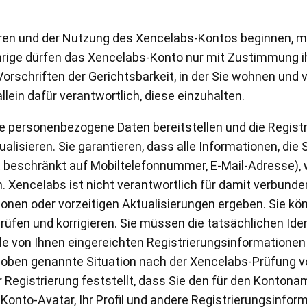
hren und der Nutzung des Xencelabs-Kontos beginnen, m
jährige dürfen das Xencelabs-Konto nur mit Zustimmung i
Vorschriften der Gerichtsbarkeit, in der Sie wohnen und
lein dafür verantwortlich, diese einzuhalten.
aue personenbezogene Daten bereitstellen und die Regis
isieren. Sie garantieren, dass alle Informationen, die 
cht beschränkt auf Mobiltelefonnummer, E-Mail-Adresse)
n. Xencelabs ist nicht verantwortlich für damit verbunde
nen oder vorzeitigen Aktualisierungen ergeben. Sie kö
rüfen und korrigieren. Sie müssen die tatsächlichen Id
 alle von Ihnen eingereichten Registrierungsinformatione
e oben genannte Situation nach der Xencelabs-Prüfung vo
Registrierung feststellt, dass Sie den für den Kontonam
onto-Avatar, Ihr Profil und andere Registrierungsinforma