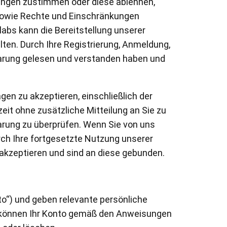
gungen zustimmen oder diese ablehnen,
owie Rechte und Einschränkungen
labs kann die Bereitstellung unserer
lten. Durch Ihre Registrierung, Anmeldung,
barung gelesen und verstanden haben und
Pen Tablet Small
gen zu akzeptieren, einschließlich der
it ohne zusätzliche Mitteilung an Sie zu
arung zu überprüfen. Wenn Sie von uns
rch Ihre fortgesetzte Nutzung unserer
 akzeptieren und sind an diese gebunden.
to“) und geben relevante persönliche
Stiftspitzen
ie können Ihr Konto gemäß den Anweisungen