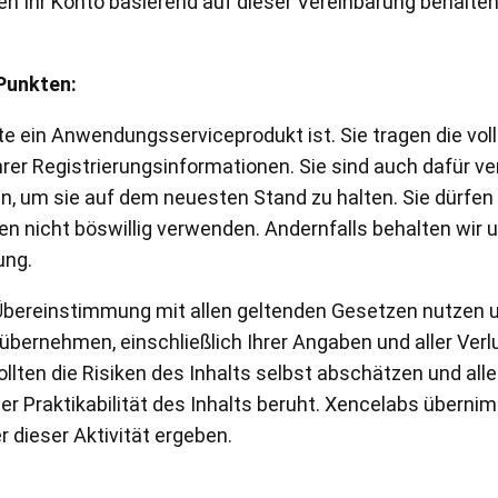
en Ihr Konto basierend auf dieser Vereinbarung behalten
Alle ansehen
 Punkten:
e ein Anwendungsserviceprodukt ist. Sie tragen die voll
Ihrer Registrierungsinformationen. Sie sind auch dafür v
en, um sie auf dem neuesten Stand zu halten. Sie dürfe
ten nicht böswillig verwenden. Andernfalls behalten wir 
ung.
 Übereinstimmung mit allen geltenden Gesetzen nutzen 
 übernehmen, einschließlich Ihrer Angaben und aller Verlu
lten die Risiken des Inhalts selbst abschätzen und alle 
 oder Praktikabilität des Inhalts beruht. Xencelabs über
 dieser Aktivität ergeben.