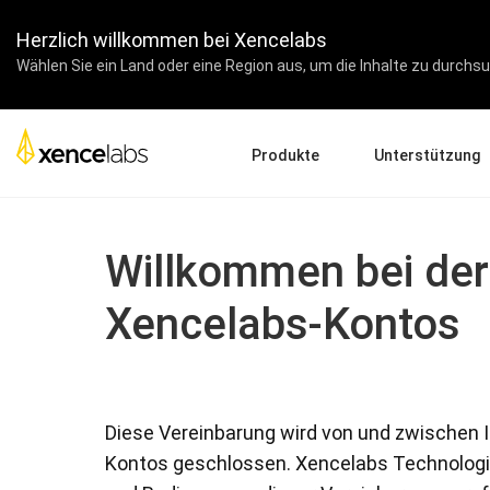
Herzlich willkommen bei Xencelabs
Wählen Sie ein Land oder eine Region aus, um die Inhalte zu durchsuc
Produkte
Unterstützung
Drivers Herunterladen
Pen Displays
Pen Tablets
Zubehör
Willkommen bei der
Produkt-Setup
Tutorial-Videos
Xencelabs-Kontos
Fragen und Antworten
Registrieren von Prod
Kontaktieren Sie uns
Pen Display 24+
Diese Vereinbarung wird von und zwischen 
Kontos geschlossen. Xencelabs Technologies