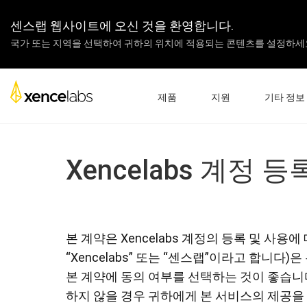
센스랩 웹사이트에 오신 것을 환영합니다.
국가 또는 지역을 선택하여 귀하의 위치에 적용되는 콘텐츠를 설정하세
제품
지원
기타 정보
드라이버 다운로드
우리의 이야
펜 디스플레이
펜 타블렛
액세서리
Xencelabs 계정
제품 설정
엔터프라이
튜토리얼 영상
교육
FAQ
리셀러
제품 등록
파트너
본 계약은 Xencelabs 계정의 등록 및 사용에 대해 고
문의하기
펜 디스플레이 24
“Xencelabs” 또는 “센스랩”이라고 합니다
본 계약에 동의 여부를 선택하는 것이 좋습니
하지 않을 경우 귀하에게 본 서비스의 제공을 