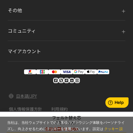
その他
コミュニティ
マイアカウント
日本語/JPY
個人情報保護方針
利用規約
フェルト替え芯
© 2026 Xencelabs Technologies Ltd. All Rights
本数:10本入り
当社は、当社ウェブサイトでのお客様のブラウジング体験をパーソナライ
Reserved.
合計金額:
￥1,900
ズし、向上させるためにクッキーを使用しています。設定は
クッキー 設