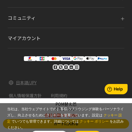
コミュニティ
マイアカウント
日本語/JPY
個人情報保護方針
利用規約
POM替え芯
© 2026 Xencelabs Technologies Ltd. All Rights
本数:10本入り
当社は、当社ウェブサイトでのお客様のブラウジング体験をパーソナライ
Reserved.
合計金額:
￥1,800
ズし、向上させるためにクッキーを使用しています。設定は
クッキー 設
定
でいつでも管理できます。詳細については
クッキー ポリシー
をお読み
カートに入れる
ください。