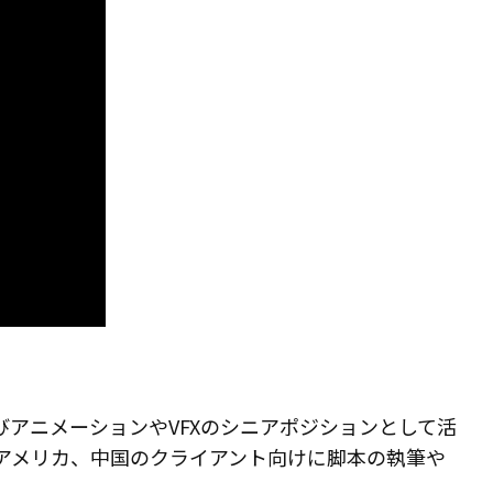
m
ペンタブレット Small
よびアニメーションやVFXのシニアポジションとして活
ーストラリア、アメリカ、中国のクライアント向けに脚本の執筆や
ペンホルダー