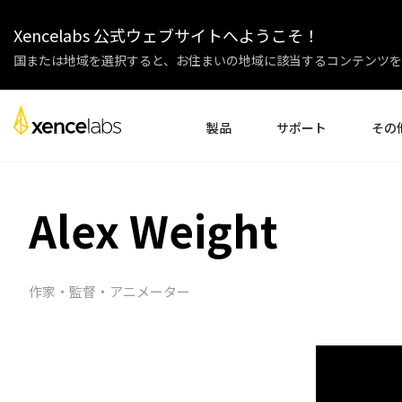
Xencelabs 公式ウェブサイトへようこそ！
国または地域を選択すると、お住まいの地域に該当するコンテンツを
製品
サポート
その
ドライバーのダウンロード
会社紹介
ペンディスプレイ
ペンタブレット
アクセサリー
Alex Weight
セットアップ
企業様
チュートリアル動画
教育機関
よくある質問
パートナ
製品登録
販売代理
作家・監督・アニメーター
お問い合わせ
アフィリ
ペンディスプレイ24+