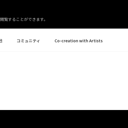
閲覧することができます。
他
コミュニティ
Co-creation with Artists
イベント
ギャラリー
ニュースとレビュー
製品体験エキスパート
様
ヒントとコツ
アーティストスポットライト
ー様
Creative Corner
店様
エイト
ペンディスプレイ24
ペンディスプレイ 16 バン
すべてを見る