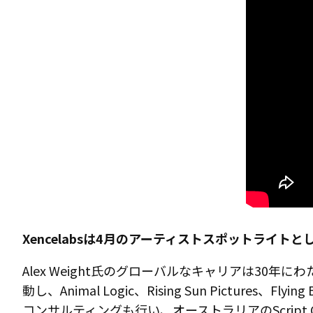
ペンタブレット Medium バンドル SE
ペン
Xencelabsは4月のアーティストスポットライトとし
Alex Weight氏のグローバルなキャリアは3
動し、Animal Logic、Rising Sun Pic
クイッキーズリモート
コンサルティングも行い、オーストラリアのScript 