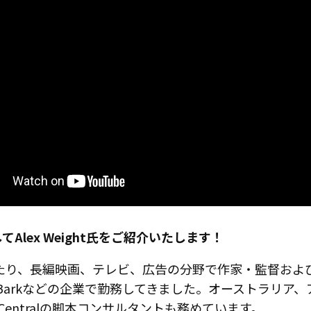
タブレット Medium バンドル
ペンタブレット Mediu
すべてを見る
てAlex Weight氏をご紹介いたします！
0年にわたり、長編映画、テレビ、広告の分野で作家・監督お
tures、Flying Barkなどの企業で勤務してきました。オ
スタンド
ペン
Centralの脚本コンサルタントも務めています。