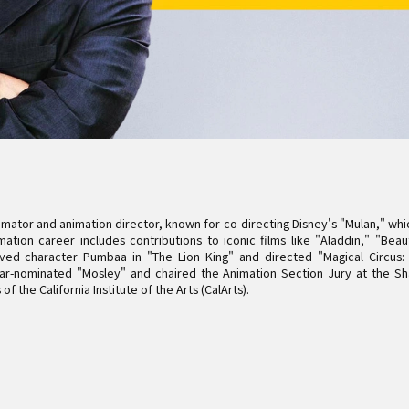
タブレット Medium バンドル
ペンタブレット Mediu
すべてを見る
mator and animation director, known for co-directing Disney's "Mulan," wh
imation career includes contributions to iconic films like "Aladdin," "Bea
ved character Pumbaa in "The Lion King" and directed "Magical Circus:
r-nominated "Mosley" and chaired the Animation Section Jury at the Shan
f the California Institute of the Arts (CalArts).
スタンド
ペン