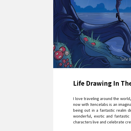
"Life 
Life Drawing In The
I love traveling around the world,
now with Xencelabs is an imagina
being out in a fantastic realm d
wonderful, exotic and fantasti
characters live and celebrate crea