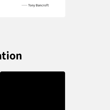
—— Tony Bancroft
ation