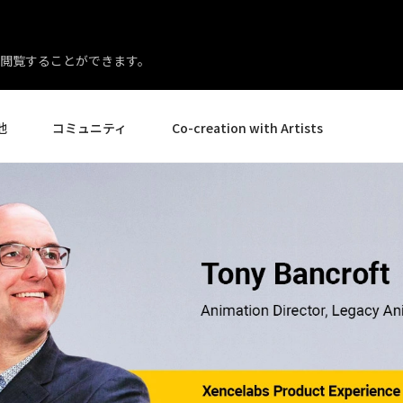
閲覧することができます。
他
コミュニティ
Co-creation with Artists
イベント
ギャラリー
ニュースとレビュー
製品体験エキスパート
様
ヒントとコツ
アーティストスポットライト
ー様
Creative Corner
店様
エイト
ペンディスプレイ24
ペンディスプレイ 16 バン
すべてを見る