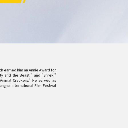
m
ペンタブレット Small
ich earned him an Annie Award for
uty and the Beast," and "Shrek."
 Animal Crackers." He served as
ghai International Film Festival
ペンホルダー