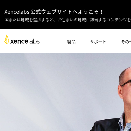
Xencelabs 公式ウェブサイトへようこそ！
国または地域を選択すると、お住まいの地域に該当するコンテンツを
製品
サポート
その
ドライバーのダウンロード
会社紹介
ペンディスプレイ
ペンタブレット
アクセサリー
セットアップ
企業様
チュートリアル動画
教育機関
よくある質問
パートナ
製品登録
販売代理
お問い合わせ
アフィリ
ペンディスプレイ24+