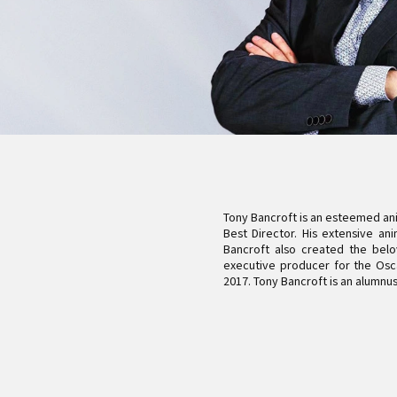
ペンタブレット Medium バンドル SE
ペン
Tony Bancroft is an esteemed ani
Best Director. His extensive an
Bancroft also created the belo
executive producer for the Osca
2017. Tony Bancroft is an alumnus o
クイッキーズリモート