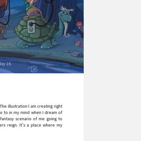
lay 16.
he illustration I am creating right
 go to in my mind when I dream of
s fantasy scenario of me going to
rs reign. It’s a place where my