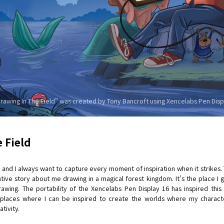
Drawing In The Field" was created by Tony Bancroft using Xencelabs Pen Disp
 Field
 and I always want to capture every moment of inspiration when it strikes. T
tive story about me drawing in a magical forest kingdom. It’s the place I
rawing. The portability of the Xencelabs Pen Display 16 has inspired thi
c places where I can be inspired to create the worlds where my characte
tivity.