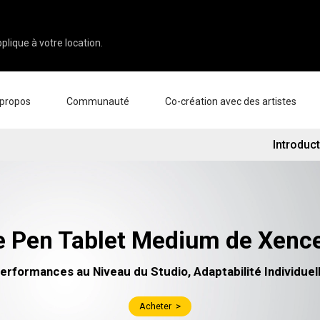
plique à votre location.
 propos
Communauté
Co-création avec des artistes
Introduc
pos de nous
Événements
Galerie
rise
Nouvelles et Avis
Experts en expérience produit
gnement
Conseils & Astuces
Artiste Spotlight
aires
deurs
e Pen Tablet Medium de Xenc
s
Pen Display 24
Pen Display 16 Bundle
erformances au Niveau du Studio, Adaptabilité Individuel
Acheter >
Voir tout