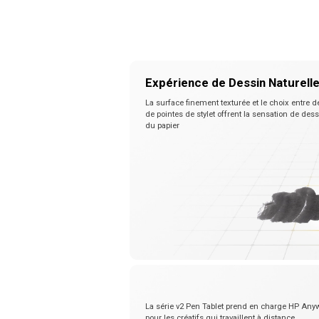
Expérience de Dessin Naturell
La surface finement texturée et le choix entre d
de pointes de stylet offrent la sensation de dess
du papier
La série v2 Pen Tablet prend en charge HP Any
pour les créatifs qui travaillent à distance