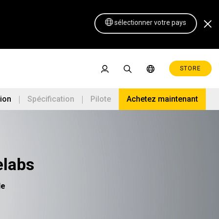
sélectionner votre pays
STORE
tion
Spécification
Pilote
Achetez maintenant
elabs
Pen Display 16 Lite
le