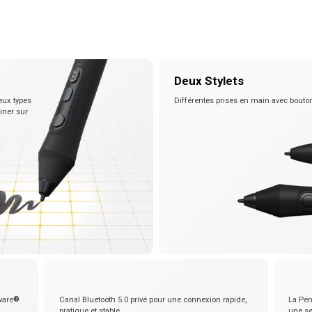
Voir tout
e
Deux Stylets
eux types
Différentes prises en main avec bou
iner sur
ware
®
Canal Bluetooth 5.0 privé pour une connexion rapide,
La Pen
pratique et stable
une se