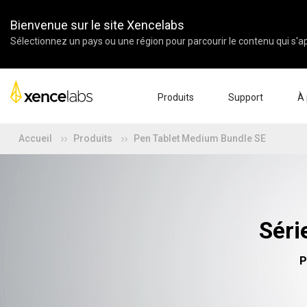
Bienvenue sur le site Xencelabs
Sélectionnez un pays ou une région pour parcourir le contenu qui s'ap
Produits
Support
À
Accueil
Produits
Pen Tablet Medium Bundle SE
Télécharger les pilotes
À pro
Pen Displays
Pen Tablets
Accessoires
Configuration du produit
Entrep
Vidéos Tutoriels
Ensei
FAQs
Parten
Enregistrer les produits
Reven
Séri
Contactez-nous
Affilié
Pen Display 24+
P