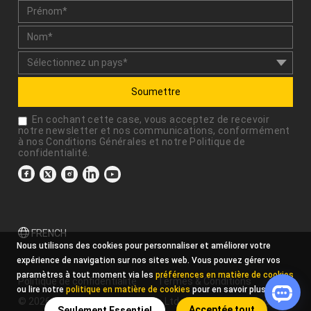
Soumettre
En cochant cette case, vous acceptez de recevoir
notre newsletter et nos communications, conformément
à nos
Conditions Générales
et notre
Politique de
confidentialité
.
FRENCH
Nous utilisons des cookies pour personnaliser et améliorer votre
expérience de navigation sur nos sites web. Vous pouvez gérer vos
paramètres à tout moment via les
préférences en matière de cookies
Politique de confidentialité
Termes & Conditions
ou lire notre
politique en matière de cookies
pour en savoir plus.
© 2026 Xencelabs Technologies Ltd. All Rights Reserved.
Acceptée tout
Seulement Essentiel