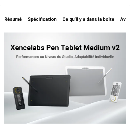
Résumé
Spécification
Ce qu’il y a dans la boîte
Avis