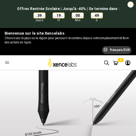
Offres Rentrée Scolaire | Jusqu'à -40% | Se termine dans :
39
19
00
48
:
:
:
Jours
H
Min
S
Bienvenue sur le site Xencelabs
Choisissez le pays ou la région pour parcourir le contenu depuis votre emplacement et faire
des achats en ligne.
Français/EUR
0