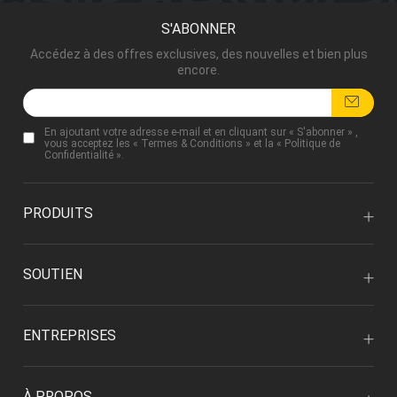
S'ABONNER
Accédez à des offres exclusives, des nouvelles et bien plus
encore.
En ajoutant votre adresse e-mail et en cliquant sur « S'abonner » ,
vous acceptez les «
Termes & Conditions
» et la «
Politique de
Confidentialité
».
PRODUITS
SOUTIEN
ENTREPRISES
À PROPOS