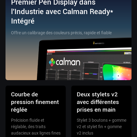
Premier Pen Display dans
l'Industrie avec Calman Ready*
Intégré
Offre un calibrage des couleurs précis, rapide et fiable
Courbe de
Deux stylets v2
pression finement
avec différentes
réglée
prises en main
Précision fluide et
Stylet 3 boutons + gomme
réglable, des traits
v2 et stylet fin + gomme
audacieux aux lignes fines
v2 inclus