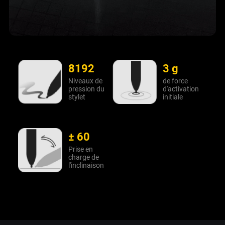
8192
3 g
Niveaux de
de force
pression du
d'activation
stylet
initiale
± 60
Prise en
charge de
l'inclinaison