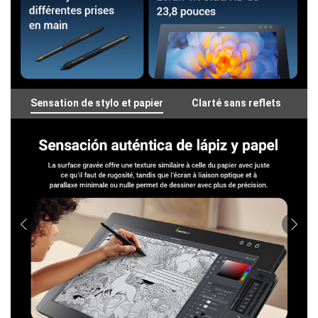
Sensation de stylo et papier
Clarté sans reflets
C