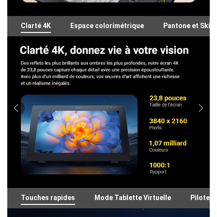
Clarté 4K
Espace colorimétrique
Pantone et Skin
Touches rapides
Mode Tablette Virtuelle
Pilote c