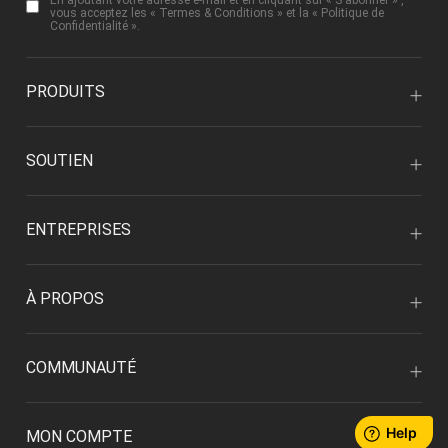
En ajoutant votre adresse e-mail et en cliquant sur « S'abonner » ,
vous acceptez les «
Termes & Conditions
» et la «
Politique de
Confidentialité
».
PRODUITS
SOUTIEN
ENTREPRISES
À PROPOS
COMMUNAUTÉ
MON COMPTE