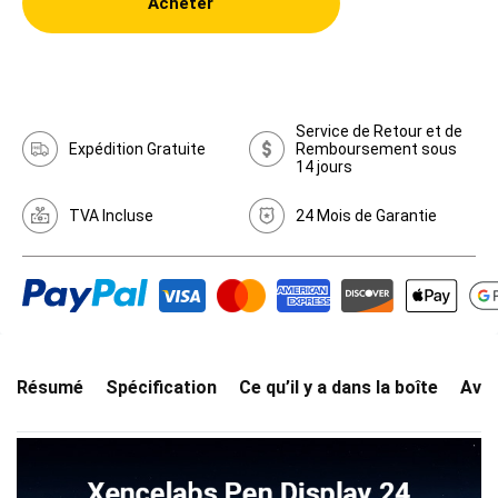
Acheter
Service de Retour et de
Expédition Gratuite
Remboursement sous
14 jours
TVA Incluse
24 Mois de Garantie
Résumé
Spécification
Ce qu’il y a dans la boîte
Avis