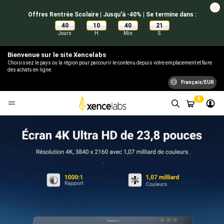
Offres Rentrée Scolaire | Jusqu'à -40% | Se termine dans :
40
10
40
20
:
:
:
Jours
H
Min
S
Bienvenue sur le site Xencelabs
Choisissez le pays ou la région pour parcourir le contenu depuis votre emplacement et faire
des achats en ligne.
Français/EUR
0