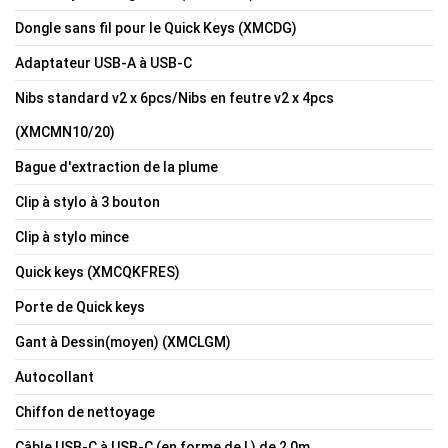
Dongle sans fil pour le Quick Keys (XMCDG)
Adaptateur USB-A à USB-C
Nibs standard v2 x 6pcs/Nibs en feutre v2 x 4pcs
(XMCMN10/20)
Bague d'extraction de la plume
Clip à stylo à 3 bouton
Clip à stylo mince
Quick keys (XMCQKFRES)
Porte de Quick keys
Gant à Dessin(moyen) (XMCLGM)
Autocollant
Chiffon de nettoyage
Câble USB-C à USB-C (en forme de L) de 2,0m