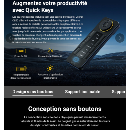
Design sans boutons
Support inclinable
Support 