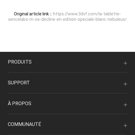
Original article link：
https://www.3dvf.com/la-tablette-
xencelabs-m-se-decline-en-edition-speciale-blanc-nebuleux/
PRODUITS
SUPPORT
À PROPOS
COMMUNAUTÉ